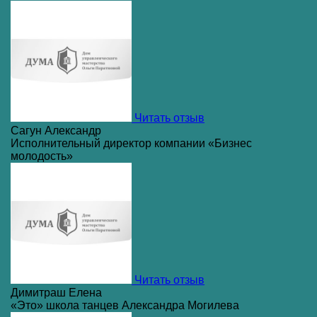
Читать отзыв
Сагун Александр
Исполнительный директор компании «Бизнес
молодость»
Читать отзыв
Димитраш Елена
«Это» школа танцев Александра Могилева