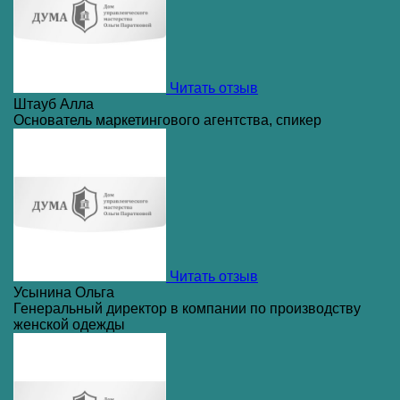
Читать отзыв
Штауб Алла
Основатель маркетингового агентства, спикер
Читать отзыв
Усынина Ольга
Генеральный директор в компании по производству
женской одежды