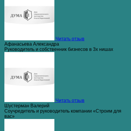
Читать отзыв
Афанасьева Александра
Руководитель и собственник бизнесов в 3х нишах
Читать отзыв
Шустерман Валерий
Соучредитель и руководитель компании «Строим для
вас»