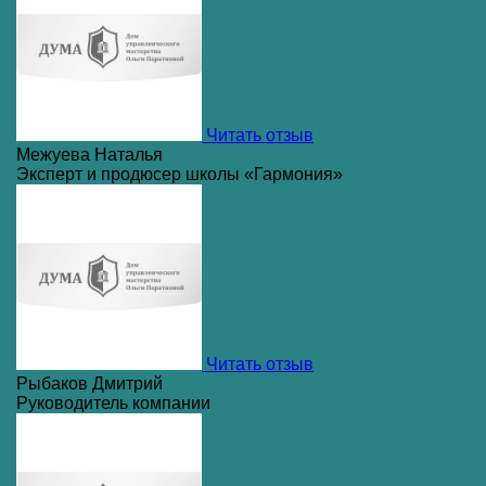
Читать отзыв
Межуева Наталья
Эксперт и продюсер школы «Гармония»
Читать отзыв
Рыбаков Дмитрий
Руководитель компании