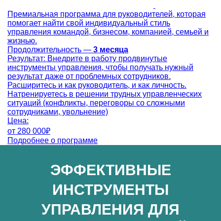
Премиальная программа для руководителей, которая
помогает найти свой индивидуальный стиль
управления командой, бизнесом, компанией, семьей и
жизнью.
Продолжительность —
3 месяца
Результат:
Внедрите в работу продвинутые
инструменты управления, чтобы получать нужный
результат даже от проблемных сотрудников.
Расширитесь и как руководитель, и как личность.
Натренируетесь в решении трудных управленческих
ситуаций (конфликты, переговоры со сложными
сотрудниками, увольнение)
Цена:
от
280 000₽
Подробнее о программе
ЭФФЕКТИВНЫЕ
ИНСТРУМЕНТЫ
УПРАВЛЕНИЯ ДЛЯ