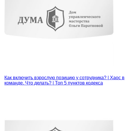
Как включить взрослую позицию у сотрудника? | Хаос в
команде. Что делать? | Топ 5 пунктов кодекса